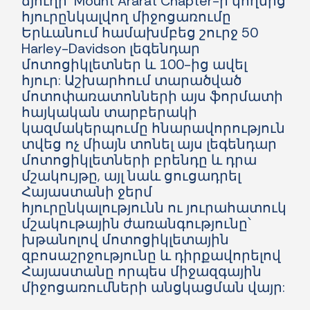
ճյուղի՝ Mount Ararat Chapter-ի կողմից
հյուրընկալվող միջոցառումը
Երևանում համախմբեց շուրջ 50
Harley-Davidson լեգենդար
մոտոցիկլետներ և 100-ից ավել
հյուր: Աշխարհում տարածված
մոտոփառատոնների այս ֆորմատի
հայկական տարբերակի
կազմակերպումը հնարավորություն
տվեց ոչ միայն տոնել այս լեգենդար
մոտոցիկլետների բրենդը և դրա
մշակույթը, այլ նաև ցուցադրել
Հայաստանի ջերմ
հյուրընկալությունն ու յուրահատուկ
մշակութային ժառանգությունը՝
խթանոլով մոտոցիկլետային
զբոսաշրջությունը և դիրքավորելով
Հայաստանը որպես միջազգային
միջոցառումների անցկացման վայր: