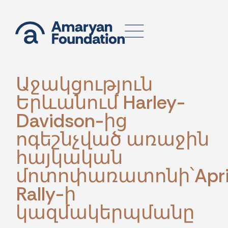
Աջակցություն
Երևանում Harley-
Davidson-ից
ոգեշնչված առաջին
հայկական
մոտոփառատոնի՝Apri
Rally-ի
կազմակերպմանը